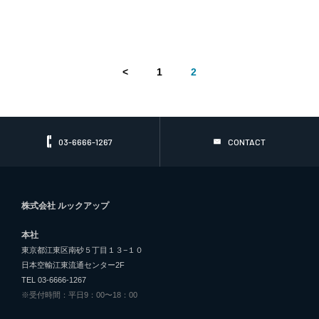
<
1
2
03-6666-1267
CONTACT
株式会社 ルックアップ
本社
東京都江東区南砂５丁目１３−１０
日本空輸江東流通センター2F
TEL 03-6666-1267
※受付時間：平日9：00〜18：00